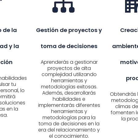
 de la
Gestión de proyectos y
Creac
ad y la
toma de decisiones
ambiente
ción
motiv
Aprenderás a gestionar
proyectos de alta
complejidad utilizando
pro
habilidades
herramientas y
lsar tu
metodologías exitosas.
ersonal, lo
Además, desarrollarás
Obtendrás 
rmitirá
habilidades e
metodologí
soluciones
implementarás diferentes
climas de
as en la
herramientas y
fomenten l
sa.
metodologías para la
la pro
toma de decisiones en la
era del relacionamiento y
el conocimiento.