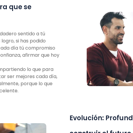
ra que se
erdadero sentido
a tú
logro, si
has podido
cada día tú compromiso
confianza, afirmar que hoy
mpartiendo lo
que para
tar
ser mejores cada día,
lmente, porque lo que
celente.
Evolución: Profun