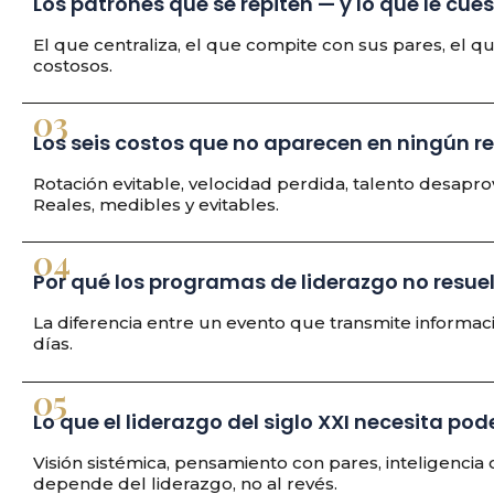
Los patrones que se repiten — y lo que le cue
El que centraliza, el que compite con sus pares, el 
costosos.
03
Los seis costos que no aparecen en ningún r
Rotación evitable, velocidad perdida, talento desapr
Reales, medibles y evitables.
04
Por qué los programas de liderazgo no resue
La diferencia entre un evento que transmite informa
días.
05
Lo que el liderazgo del siglo XXI necesita pod
Visión sistémica, pensamiento con pares, inteligencia c
depende del liderazgo, no al revés.