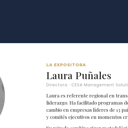
LA EXPOSITORA
Laura Puñales
Directora · CESA Management Solut
Laura es referente regional en tran
liderazgo. Ha facilitado programas d
cambio en empresas líderes de 13 pa
y comités ejecutivos en momentos crí