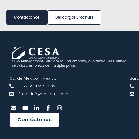
Contáctanos
Descargar Brochure
CESA Management Solutions es una empresa, que desde 1994, brinda
servicios a empresas de múltiples países.
Cd. de México - México
Barc
+ 52 55 4742 0602
Email: info@cesams.com
Contáctanos