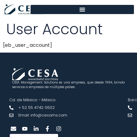
contenido
User Account
[eb_user_account]
CESA Management Solutions es una empresa, que desde 1994, brinda
servicios a empresas de múltiples países.
Cd. de México - México
Barc
+ 52 55 4742 0602
Email: info@cesams.com