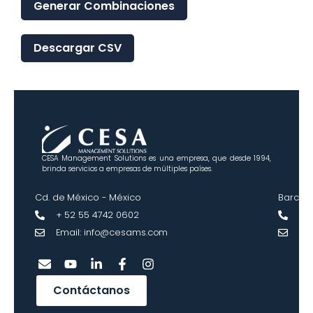
Generar Combinaciones
Descargar CSV
CESA Management Solutions es una empresa, que desde 1994,
brinda servicios a empresas de múltiples países.
Cd. de México - México
Barcel
+ 52 55 4742 0602
+34
Email: info@cesams.com
Em
Contáctanos