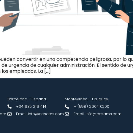
pueden convertir en una competencia peligrosa, por lo 
 de urgencia de cualquier administración. El sentido de u
a los empleados. La […]
Barcelona - España
Montevideo - Uruguay​
+34 935 219 414
+ (598) 2604 0200
com
Email: info@cesams.com
Email: info@cesams.com