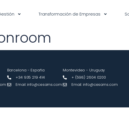
Gestión
Transformación de Empresas
S
 onroom
Barcelona - España
Montevideo - Uruguay​
+34 935 219 414
+ (598) 2604 0200
com
Email: info@cesams.com
Email: info@cesams.com