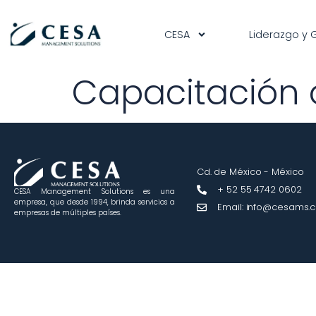
contenido
CESA
Liderazgo y 
Capacitación
Cd. de México - México
+ 52 55 4742 0602
CESA Management Solutions es una
empresa, que desde 1994, brinda servicios a
Email: info@cesams.
empresas de múltiples países.